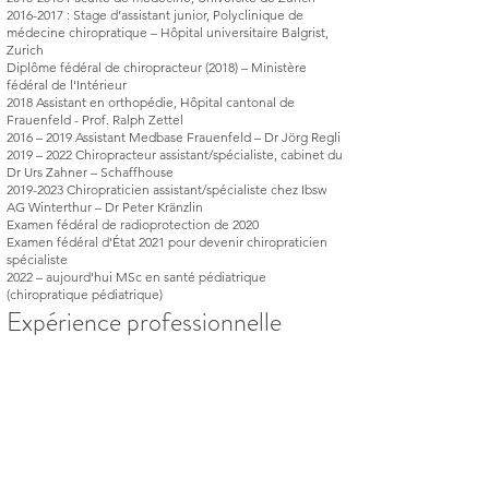
2016-2017
: Stage d’assistant junior, Polyclinique de
médecine chiropratique – Hôpital universitaire Balgrist,
Zurich
Diplôme fédéral de chiropracteur (2018) – Ministère
fédéral de l'Intérieur
2018 Assistant en orthopédie, Hôpital cantonal de
Frauenfeld - Prof. Ralph Zettel
2016 – 2019 Assistant Medbase Frauenfeld – Dr Jörg Regli
2019 – 2022 Chiropracteur assistant/spécialiste, cabinet du
Dr Urs Zahner – Schaffhouse
2019-2023
Chiropraticien assistant/spécialiste chez Ibsw
AG Winterthur – Dr Peter Kränzlin
Examen fédéral de radioprotection de 2020
Examen fédéral d'État 2021 pour devenir chiropraticien
spécialiste
2022 – aujourd'hui MSc en santé pédiatrique
(chiropratique pédiatrique)
Expérience professionnelle
2023 – aujourd'hui : Chiropraticien spécialisé,
Chiropratique, Winterthur
2021-2023
Chiropraticien spécialisé Ibsw AG Winterthur
2021 – 2022 Cabinet de chiropracteur spécialisé Dr Urs
Zahner – Schaffhouse
Compétences fondamentales
Douleurs dorsales et articulaires