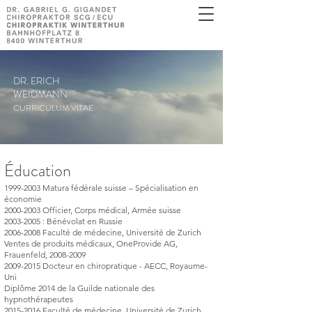
DR. ERICH
WEIDMANN
CURRICULUM VITAE
Éducation
1999-2003
Matura fédérale suisse – Spécialisation en
économie
2000-2003
Officier, Corps médical, Armée suisse
2003-2005
: Bénévolat en Russie
2006-2008
Faculté de médecine, Université de Zurich
Ventes de produits médicaux, OneProvide AG,
Frauenfeld,
2008-2009
2009-2015
Docteur en chiropratique - AECC, Royaume-
Uni
Diplôme 2014 de la Guilde nationale des
hypnothérapeutes
2015-2016
Faculté de médecine, Université de Zurich